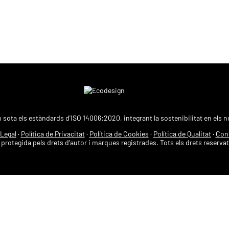
 sota els estàndards d’ISO 14006:2020, integrant la sostenibilitat en els n
 Legal
·
Política de Privacitat
·
Política de Cookies
·
Política de Qualitat
·
Con
protegida pels drets d’autor i marques registrades. Tots els drets reserva