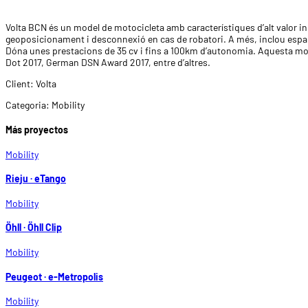
Volta BCN és un model de motocicleta amb característiques d’alt valor in
geoposicionament i desconnexió en cas de robatori. A més, inclou espai 
Dóna unes prestacions de 35 cv i fins a 100km d’autonomia. Aquesta moto
Dot 2017, German DSN Award 2017, entre d’altres.
Client:
Volta
Categoria:
Mobility
Más proyectos
Mobility
Rieju · eTango
Mobility
Öhll · Öhll Clip
Mobility
Peugeot · e-Metropolis
Mobility