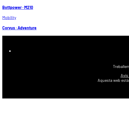
Bottpower · M210
Mobility
Corvus · Adventure
Treballem
Avís
Aquesta web està 