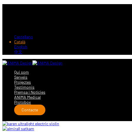
Castellano
Català
English
中文
Qui som
Serveis
Projectes
Testimonis
Premsa i Notícies
ANIMA Medical
Protobox
Contacte