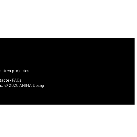
ostres projectes
tacte
·
FAQs
ts. ©
2026
ANIMA Design